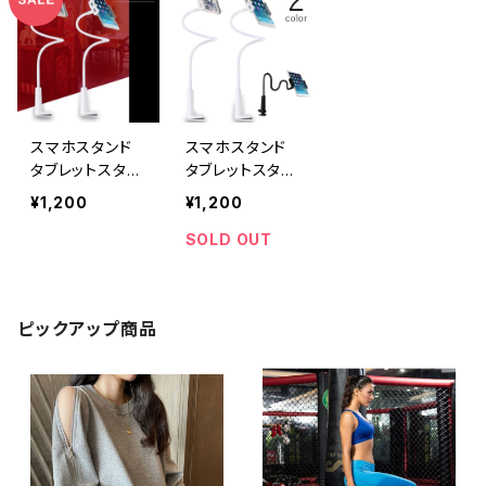
スマホスタンド
スマホスタンド
タブレットスタン
タブレットスタン
ド アーム フレキ
ド アーム フレキ
¥1,200
¥1,200
シブルアーム 寝
シブルアーム 寝
ながら 卓上 ホ
ながら 卓上ブラ
SOLD OUT
ワイト
ック
ピックアップ商品