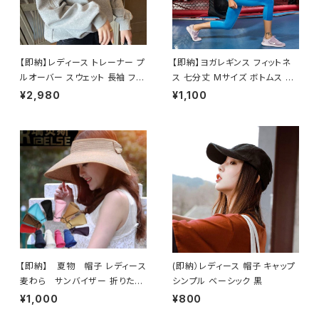
【即納】レディース トレーナー プ
【即納】ヨガレギンス フィットネ
ルオーバー スウェット 長袖 ファ
ス 七分丈 Mサイズ ボトムス ブ
スナー付き ラウンドネック Mサ
ルー
¥2,980
¥1,100
イズトップス 新品 グレー
【即納】 夏物 帽子 レディース
(即納）レディース 帽子 キャップ
麦わら サンバイザー 折りたた
シンプル ベーシック 黒
み 日除け帽 つば広 リボン新品
¥1,000
¥800