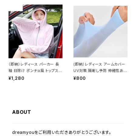
（即納）レディース パーカー 長
(即納）レディース アームカバー
袖 日除け ポンチョ風 トップス
UV対策 陽射し予防 伸縮性あり
夏 秋
シンプル フリーサイズ ブルー
¥1,280
¥800
ABOUT
dreamyouをご利用いただきありがとうございます。