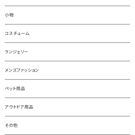
アウター
ピアス
小物
ルームウェア
ブレスレット
コスチューム
フィットネス
ランジェリー
水着
メンズファッション
その他
ペット用品
アウトドア用品
その他