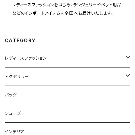
レディースファッションをはじめ、ランジェリーやペット用品
などのインポートアイテムを全国へお届けいたします。
CATEGORY
レディースファッション
ワンピース
アクセサリー
セットアップ
ヘアアクセサリー
バッグ
ボトムス
ネックレス
シューズ
トップス
リング
インテリア