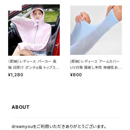
（即納）レディース パーカー 長
(即納）レディース アームカバー
袖 日除け ポンチョ風 トップス
UV対策 陽射し予防 伸縮性あり
夏 秋
シンプル フリーサイズ ブルー
¥1,280
¥800
ABOUT
dreamyouをご利用いただきありがとうございます。