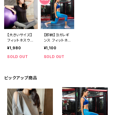
【大きいサイズ】
【即納】ヨガレギ
フィットネスウェ
ンス フィットネ
ア 上下セットア
ス 七分丈 Mサ
¥1,980
¥1,100
ップ ヨガウェア
イズ ボトムス ブ
ランニングウェア
ルー
SOLD OUT
SOLD OUT
レディース
ピックアップ商品