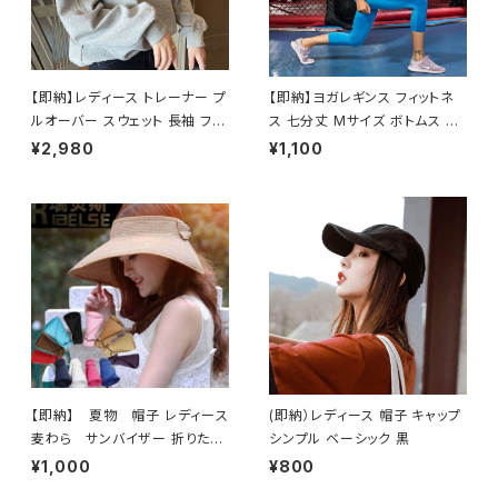
【即納】レディース トレーナー プ
【即納】ヨガレギンス フィットネ
ルオーバー スウェット 長袖 ファ
ス 七分丈 Mサイズ ボトムス ブ
スナー付き ラウンドネック Mサ
ルー
¥2,980
¥1,100
イズトップス 新品 グレー
【即納】 夏物 帽子 レディース
(即納）レディース 帽子 キャップ
麦わら サンバイザー 折りたた
シンプル ベーシック 黒
み 日除け帽 つば広 リボン新品
¥1,000
¥800