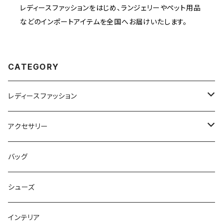
レディースファッションをはじめ、ランジェリーやペット用品
などのインポートアイテムを全国へお届けいたします。
CATEGORY
レディースファッション
ワンピース
アクセサリー
セットアップ
ヘアアクセサリー
バッグ
ボトムス
ネックレス
シューズ
トップス
リング
インテリア