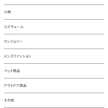
アウター
ピアス
小物
ルームウェア
ブレスレット
コスチューム
フィットネス
ランジェリー
水着
メンズファッション
その他
ペット用品
アウトドア用品
その他