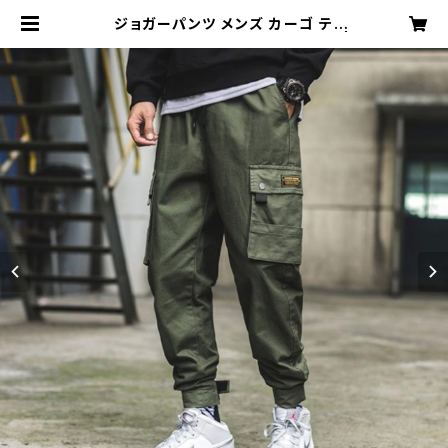
ジョガーパンツ メンズ カーゴ テー
パード Sサイズ グリーン 新品 |
プチプラインポートレディースファッ
ション小物通販 Dream You