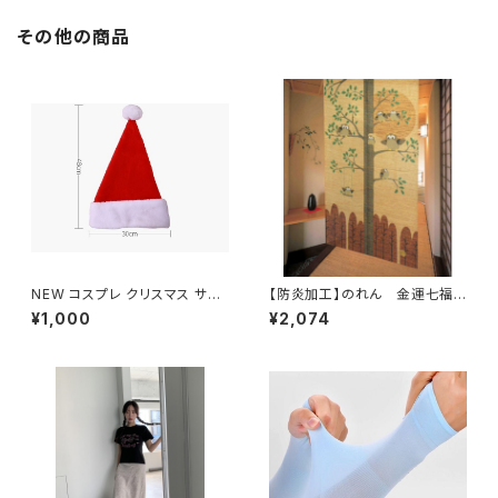
その他の商品
NEW コスプレ クリスマス サン
【防炎加工】のれん 金運七福ろ
タ 帽子 サンタクロースグッズ ふ
う
¥1,000
¥2,074
わふわ