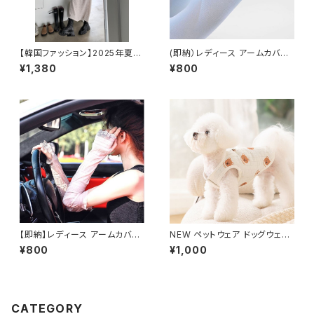
【韓国ファッション】2025年夏
(即納）レディース アームカバー
ダンシングリボンTシャツ 半
UV対策 陽射し予防 伸縮性あり
¥1,380
¥800
袖/Tシャツ/トップス/レディース
シンプル フリーサイズ ブルー
【即納】レディース アームカバー
NEW ペットウェア ドッグウェア
春 夏 日焼け防止 アームスリ
犬服 クマ ベスト 裏ボア
¥800
¥1,000
ーブ 腕カバー 涼感 レース ワン
サイズ 新品
CATEGORY