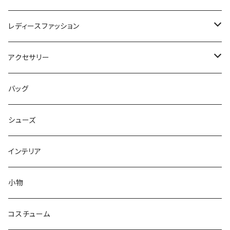
レディースファッション
ワンピース
アクセサリー
セットアップ
ヘアアクセサリー
バッグ
ボトムス
ネックレス
シューズ
トップス
リング
インテリア
アウター
ピアス
小物
ルームウェア
ブレスレット
コスチューム