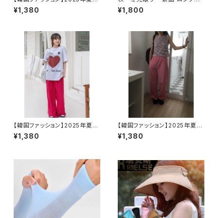
カンカン リボンスカート スカ
ーター コート ニットカーディガ
¥1,380
¥1,800
ート/ボトムス/レディース
ン フリーサイズ アウター ブ
ラウン
【韓国ファッション】2025年夏
【韓国ファッション】2025年夏
ハートTシャツ 半袖/Tシャツ/
キャンディ ストライプ タンクトッ
¥1,380
¥1,380
トップス/カットソー/レディース
プ ノースリーブ/しましま/トッ
プス