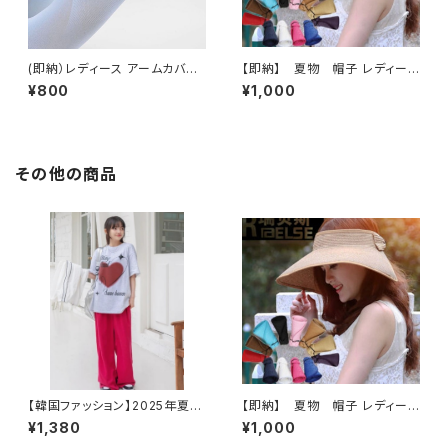
(即納）レディース アームカバー
【即納】 夏物 帽子 レディース
UV対策 陽射し予防 伸縮性あり
麦わら サンバイザー 折りたた
¥800
¥1,000
シンプル フリーサイズ ブルー
み 日除け帽 つば広 リボン新品
その他の商品
【韓国ファッション】2025年夏
【即納】 夏物 帽子 レディース
ハートTシャツ 半袖/Tシャツ/
麦わら サンバイザー 折りたた
¥1,380
¥1,000
トップス/カットソー/レディース
み 日除け帽 つば広 リボン新品