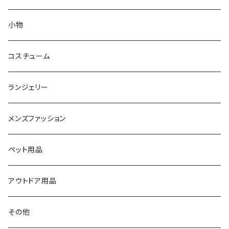
アウター
ピアス
小物
ルームウェア
ブレスレット
コスチューム
フィットネス
ランジェリー
水着
メンズファッション
その他
ペット用品
アウトドア用品
その他