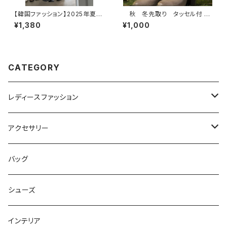
【韓国ファッション】2025年夏
秋 冬先取り タッセル付 ニ
ダンシングリボンTシャツ 半
ット レッグウォーマ
¥1,380
¥1,000
袖/Tシャツ/トップス/レディース
CATEGORY
レディースファッション
ワンピース
アクセサリー
セットアップ
ヘアアクセサリー
バッグ
ボトムス
ネックレス
シューズ
トップス
リング
インテリア